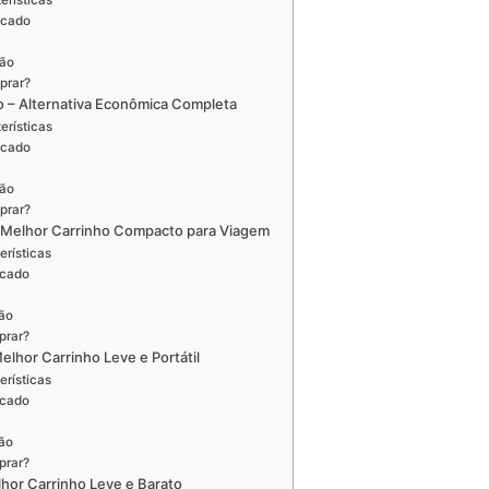
erísticas
icado
ção
prar?
o – Alternativa Econômica Completa
erísticas
icado
ção
prar?
– Melhor Carrinho Compacto para Viagem
erísticas
icado
ão
prar?
Melhor Carrinho Leve e Portátil
erísticas
icado
ão
prar?
lhor Carrinho Leve e Barato