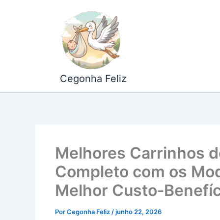
Ir
para
o
conteúdo
Cegonha Feliz
Melhores Carrinhos 
Completo com os Mod
Melhor Custo‑Benefíc
Por
Cegonha Feliz
/
junho 22, 2026