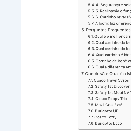
4. Segurança e se
5. Reclinação e fun
6. Carrinho reversí
7. Isofix faz diferen
Perguntas Frequentes
Qual é o melhor car
Qual carrinho de b
Qual carrinho de b
Qual carrinho é ide
Carrinho de bebê at
Qual a diferença e
Conclusão: Qual é o M
Cosco Travel Syste
Safety 1st Discover 
Safety 1st Mobi NV 
Cosco Poppy Trio
Maxi-Cosi Eva³
Burigotto UP!
Cosco Toffy
Burigotto Ecco