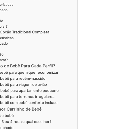
erísticas
icado
ão
prar?
 Opção Tradicional Completa
erísticas
icado
ão
prar?
o de Bebê Para Cada Perfil?
 bebê para quem quer economizar
 bebê para recém-nascido
 bebê para viagem de avião
e bebê para apartamento pequeno
 bebê para terrenos irregulares
 bebê com bebê conforto incluso
or Carrinho de Bebê
 de bebê
 3 ou 4 rodas: qual escolher?
 fechado