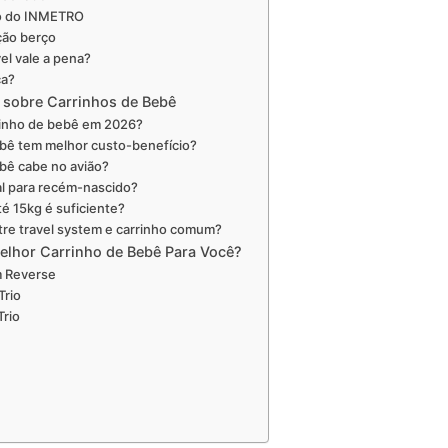
lo do INMETRO
ção berço
vel vale a pena?
ça?
 sobre Carrinhos de Bebê
rinho de bebê em 2026?
ebê tem melhor custo-benefício?
ebê cabe no avião?
al para recém-nascido?
é 15kg é suficiente?
ntre travel system e carrinho comum?
elhor Carrinho de Bebê Para Você?
m Reverse
Trio
Trio