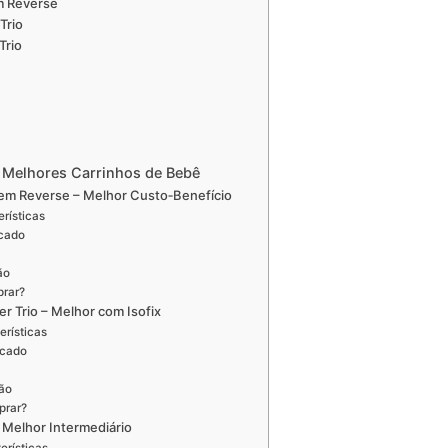
m Reverse
Trio
Trio
 Melhores Carrinhos de Bebê
tem Reverse – Melhor Custo‑Benefício
erísticas
icado
ão
prar?
er Trio – Melhor com Isofix
erísticas
icado
ão
prar?
– Melhor Intermediário