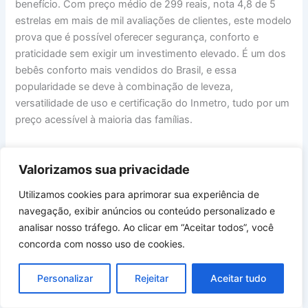
benefício. Com preço médio de 299 reais, nota 4,8 de 5
estrelas em mais de mil avaliações de clientes, este modelo
prova que é possível oferecer segurança, conforto e
praticidade sem exigir um investimento elevado. É um dos
bebês conforto mais vendidos do Brasil, e essa
popularidade se deve à combinação de leveza,
versatilidade de uso e certificação do Inmetro, tudo por um
preço acessível à maioria das famílias.
Este modelo é perfeito para pais que estão montando o
Valorizamos sua privacidade
enxoval com orçamento limitado, mas não querem abrir
mão da segurança básica e da praticidade no dia a dia. É
Utilizamos cookies para aprimorar sua experiência de
especialmente indicado para quem já possui ou pretende
navegação, exibir anúncios ou conteúdo personalizado e
adquirir um carrinho de bebê da Cosco, pois o Wizz é
analisar nosso tráfego. Ao clicar em “Aceitar todos”, você
compatível com vários modelos da marca, formando um
concorda com nosso uso de cookies.
travel system econômico e funcional. Também é ideal para
quem valoriza um equipamento leve, já que seus 2,5 quilos
Personalizar
Rejeitar
Aceitar tudo
facilitam muito o transporte.