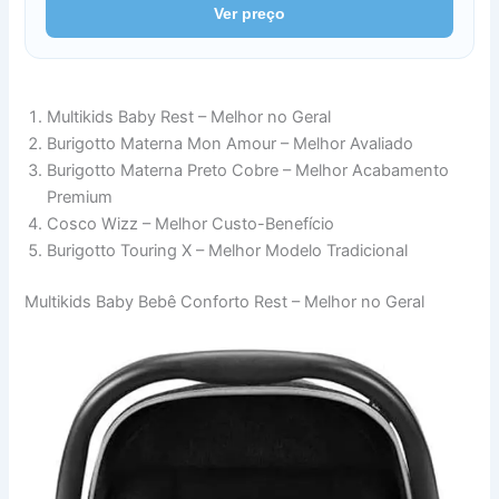
Ver preço
Multikids Baby Rest – Melhor no Geral
Burigotto Materna Mon Amour – Melhor Avaliado
Burigotto Materna Preto Cobre – Melhor Acabamento
Premium
Cosco Wizz – Melhor Custo-Benefício
Burigotto Touring X – Melhor Modelo Tradicional
Multikids Baby Bebê Conforto Rest – Melhor no Geral